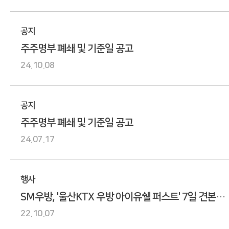
공지
주주명부 폐쇄 및 기준일 공고
24.10.08
공지
주주명부 폐쇄 및 기준일 공고
24.07.17
행사
SM우방, '울산KTX 우방 아이유쉘 퍼스트' 7일 견본주
개관
22.10.07