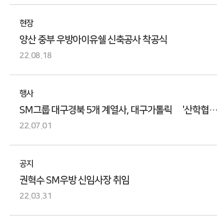
현장
양산 중부 우방아이유쉘 신축공사 착공식
22.08.18
행사
SM그룹 대구경북 5개 계열사, 대구가톨릭大 '산학협력
MOU'
22.07.01
공지
권혁수 SM우방 신임사장 취임
22.03.31