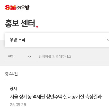
홍보 센터
우방 소식
전체
총
44
건
공지
서울 상계동 역세권 청년주택 실내공기질 측정결과
25.09.26