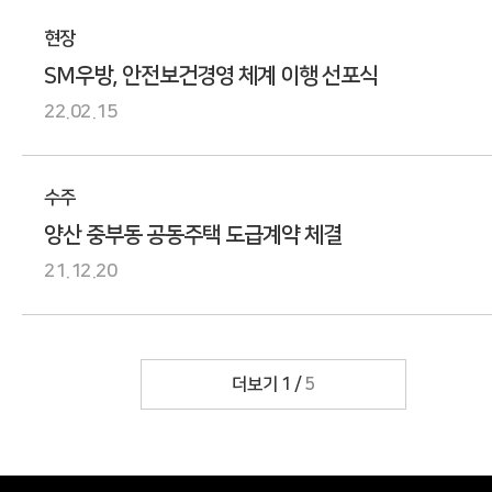
현장
SM우방, 안전보건경영 체계 이행 선포식
22.02.15
수주
양산 중부동 공동주택 도급계약 체결
21.12.20
더보기
1
/
5