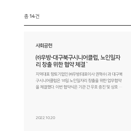
총
14
건
사회공헌
㈜우방-대구북구시니어클럽, 노인일자
리 창출 위한 협약 체결`
지역대표 향토기업인 ㈜우방(대표이사 권혁수) 과 대구북
구시니어클럽은 18일 노인일자리 창출을 위한 업무협약
을 체결했다. 이번 협약식은 기관 간 우호 증진 및 상호 협
력 체계 확립 구축을 통해 사회적 가치를 실현하기 위해
진행됐다.
2022.10.20