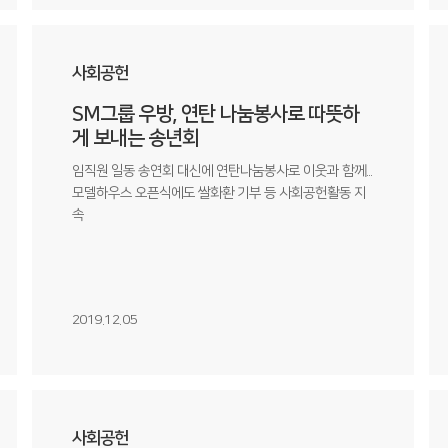
사회공헌
SM그룹 우방, 연탄 나눔봉사로 따뜻하
게 보내는 송년회
임직원 일동 송연회 대신에 연탄나눔봉사로 이웃과 함께...
모델하우스 오픈식에도 쌀화환 기부 등 사회공헌활동 지
속
2019.12.05
사회공헌