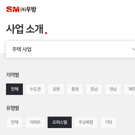
사업 소개
주택 사업
지역별
전체
수도권
강원
충청
호남
영남
제
유형별
전체
아파트
오피스텔
주상복합
기타