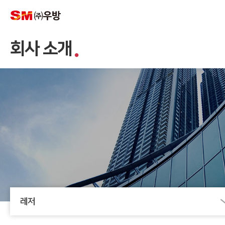
회사 소개
레저