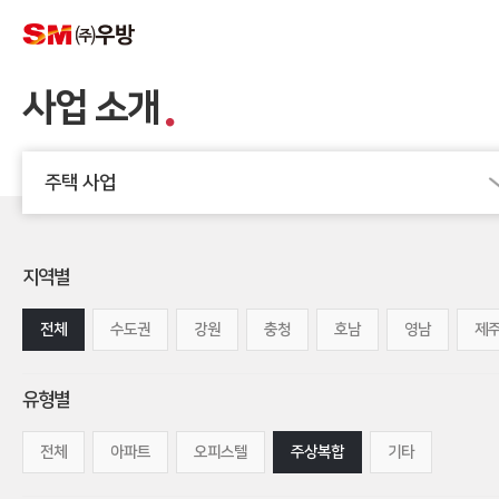
사업 소개
주택 사업
지역별
전체
수도권
강원
충청
호남
영남
제
유형별
전체
아파트
오피스텔
주상복합
기타