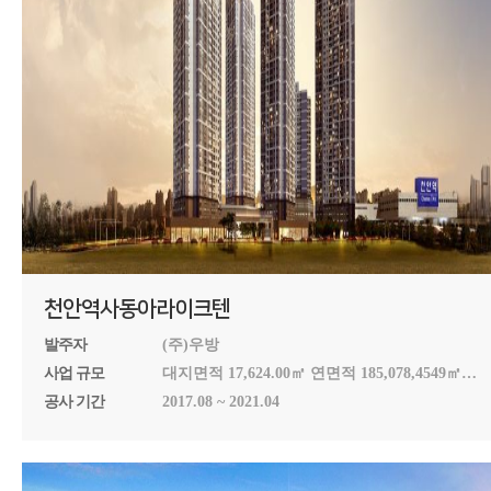
천안역사동아라이크텐
발주자
(주)우방
사업 규모
대지면적 17,624.00㎡ 연면적 185,078,4549㎡
건축면적 8,059.6157㎡ 용적률 730.40% 건폐율
공사 기간
2017.08 ~ 2021.04
45.73% 지상 48층 4개동 992세대 주차1193대