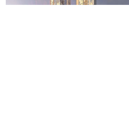
진주평거스카이팰리스
발주자
(주)우방, (주)에스제이건설
사업 규모
대지면적 : 7,359.76㎡ 연면적 : 67,651.905㎡
건축면적 : 5,049.993㎡ 용적률 : 665.64% 건폐율 
공사 기간
2016.06 ~ 2019.07
68.62% 지하 3층 ~ 지상 35층 1개동 339세대
주차444대