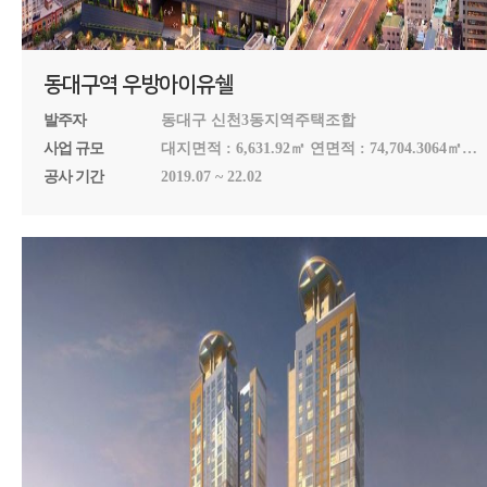
동대구역 우방아이유쉘
발주자
동대구 신천3동지역주택조합
사업 규모
대지면적 : 6,631.92㎡ 연면적 : 74,704.3064㎡
건축면적 : 5,000.3962㎡ 지하 5층 ~ 지상 24층
공사 기간
2019.07 ~ 22.02
(아파트 4개동, 오피스텔 1개동) 아파트 322세대
오피스텔 253실