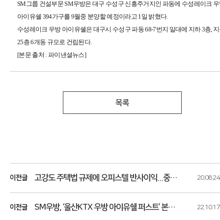
SM그룹 건설부문 SM우방은 대구 수성구 신흥주거지인 파동에 수성레이크 
아이유쉘 394가구를 9월중 분양할 예정이라고 1일 밝혔다.
수성레이크 우방 아이유쉘은 대구시 수성구 파동 68-7번지 일대에 지하 3층, 
25층 6개동 규모로 건립된다.
[본문 출처 : 파이낸셜뉴스]
목록
고강도 주택법 규제에 오피스텔 반사이익...중소형 오피스텔 대안으로 떠오르다!
이전글
20.08.24
SM우방, ‘울산KTX 우방 아이유쉘 퍼스트’ 본격 분양
이전글
22.10.17