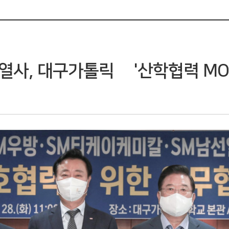
열사, 대구가톨릭大 '산학협력 MO