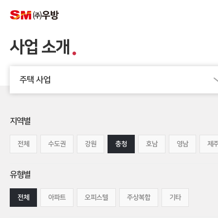
사업 소개
주택 사업
지역별
전체
수도권
강원
충청
호남
영남
제
유형별
전체
아파트
오피스텔
주상복합
기타