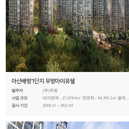
아산배방1단지 우방아이유쉘
발주자
(주)우방
사업 규모
대지면적 : 27,670.0㎡ 연면적 : 84,395.2㎡ 용적
200.84% 건폐율 23.05% 아파트 지하 4층 ~ 지상
공사 기간
2018.11 ~ 2022.01
26층, 7개동, 부대시설(519세대)