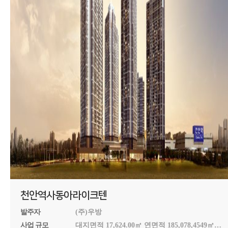
천안역사동아라이크텐
발주자
(주)우방
사업 규모
대지면적 17,624.00㎡ 연면적 185,078,4549㎡