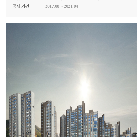
건축면적 8,059.6157㎡ 용적률 730.40% 건폐율
공사 기간
2017.08 ~ 2021.04
45.73% 지상 48층 4개동 992세대 주차1193대