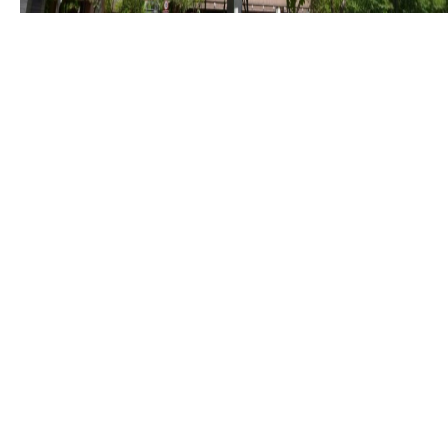
예산우방유쉘아파트
발주자
지아이종합개발,대륙산업개발
사업 규모
대지면적 : 3,1819㎡ 연면적 : 87,315.52㎡
지상연면적 : 72,381.41㎡ 건축면적 : 6,928.61㎡
공사 기간
2006.05 ~ 2008.07
용적률 : 227.19% 건폐율 : 21.78% 지하 1층 ~
지상 19층 8개동 499세대 주차707대