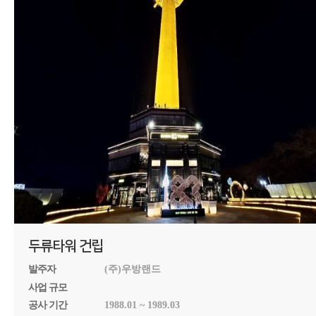
두류타워 건립
발주자
(주)우방랜드
사업 규모
공사 기간
1988.01 ~ 1989.03