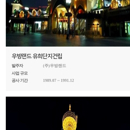
우방랜드 유희단지건립
발주자
(주)우방랜드
사업 규모
공사 기간
1989.07 ~ 1991.12