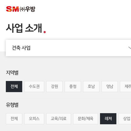
사업 소개
건축 사업
지역별
전체
수도권
강원
충청
호남
영남
제
유형별
전체
오피스
교육/의료
문화/체육
레져
상업