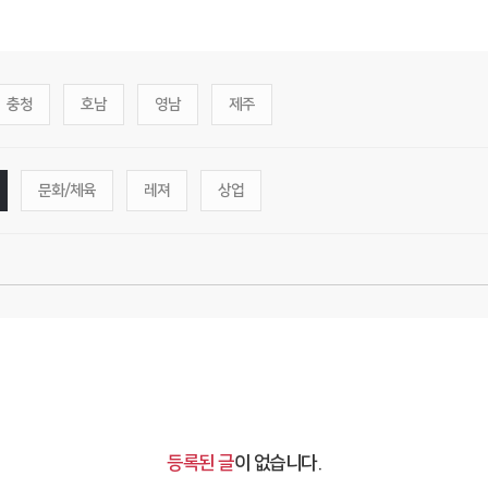
충청
호남
영남
제주
문화/체육
레져
상업
등록된 글
이 없습니다.