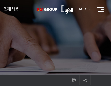
인재 채용
KOR