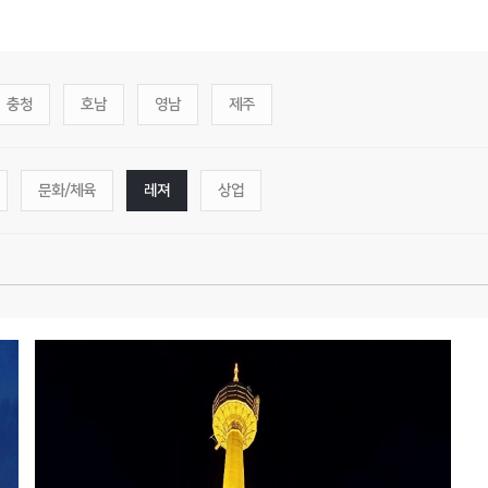
충청
호남
영남
제주
문화/체육
레져
상업