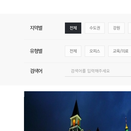
지역별
전체
수도권
강원
유형별
전체
오피스
교육/의료
검색어