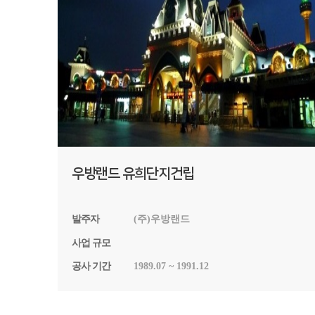
우방랜드 유희단지건립
발주자
(주)우방랜드
사업 규모
공사 기간
1989.07 ~ 1991.12