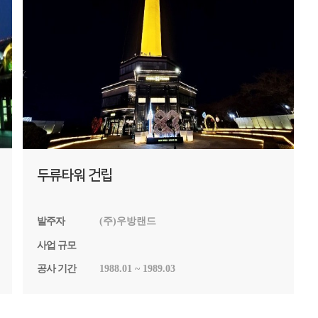
두류타워 건립
발주자
(주)우방랜드
사업 규모
공사 기간
1988.01 ~ 1989.03