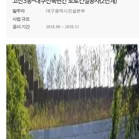
고산3동~대구선북편간 도로건설공사(2단계)
발주자
대구광역시건설본부
사업 규모
공사 기간
2018.08 ~ 2020.11