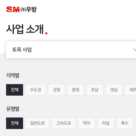
사업 소개
토목 사업
지역별
전체
수도권
강원
충청
호남
영남
제
유형별
전체
일반도로
고속도로
택지
터널
특수