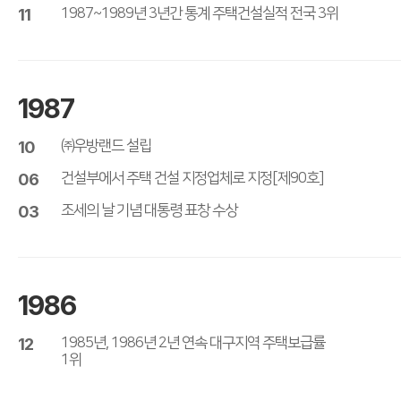
11
1987~1989년 3년간 통계 주택건설실적 전국 3위
1987
10
㈜우방랜드 설립
06
건설부에서 주택 건설 지정업체로 지정[제90호]
03
조세의 날 기념 대통령 표창 수상
1986
12
1985년, 1986년 2년 연속 대구지역 주택보급률
1위